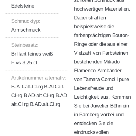
schönen Schmuck aus
Edelsteine
hochwertigen Materialien.
Dabei strahlen
Schmucktyp:
beispielsweise die
Armschmuck
farbenprächtigen Bouton-
Ringe oder die aus einer
Steinbesatz:
Vielzahl von Farbsteinen
Brillant feines weiß
bestehenden Mikado
F vs 3,25 ct.
Flamenco-Armbänder
Artikelnummer alternativ:
von Tamara Comolli pure
B-AD-alt-Cl-rg B-AD-alt-
Lebensfreude und
Cl-rg B AD-alt Cl-rg B.AD
Leichtigkeit aus. Kommen
alt.Cl rg B.AD.alt.Cl.rg
Sie bei Juwelier Böhnlein
in Bamberg vorbei und
entdecken Sie die
eindrucksvollen