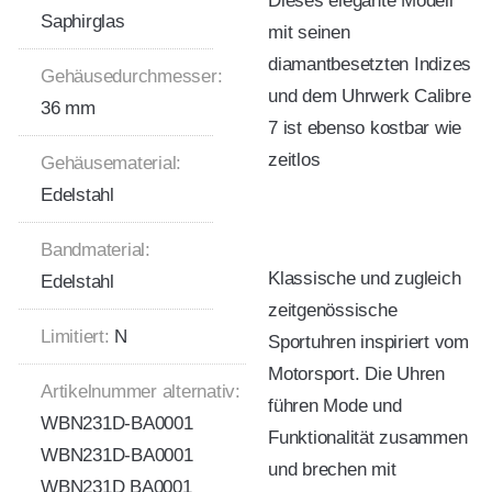
Dieses elegante Modell
Saphirglas
mit seinen
diamantbesetzten Indizes
Gehäusedurchmesser:
und dem Uhrwerk Calibre
36 mm
7 ist ebenso kostbar wie
zeitlos
Gehäusematerial:
Edelstahl
Bandmaterial:
Klassische und zugleich
Edelstahl
zeitgenössische
Limitiert:
N
Sportuhren inspiriert vom
Motorsport. Die Uhren
Artikelnummer alternativ:
führen Mode und
WBN231D-BA0001
Funktionalität zusammen
WBN231D-BA0001
und brechen mit
WBN231D BA0001