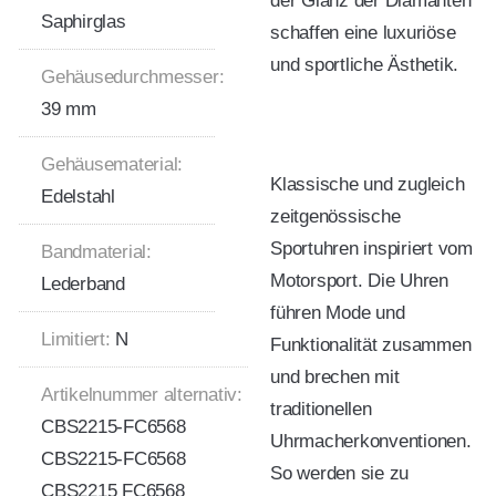
der Glanz der Diamanten
Saphirglas
schaffen eine luxuriöse
und sportliche Ästhetik.
Gehäusedurchmesser:
39 mm
Gehäusematerial:
Klassische und zugleich
Edelstahl
zeitgenössische
Sportuhren inspiriert vom
Bandmaterial:
Motorsport. Die Uhren
Lederband
führen Mode und
Limitiert:
N
Funktionalität zusammen
und brechen mit
Artikelnummer alternativ:
traditionellen
CBS2215-FC6568
Uhrmacherkonventionen.
CBS2215-FC6568
So werden sie zu
CBS2215 FC6568