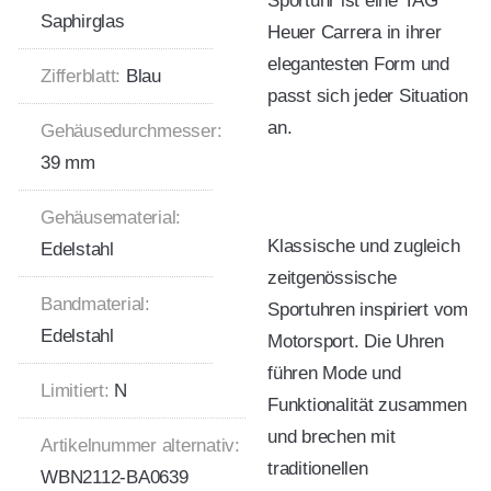
Sportuhr ist eine TAG
Saphirglas
Heuer Carrera in ihrer
elegantesten Form und
Zifferblatt:
Blau
passt sich jeder Situation
an.
Gehäusedurchmesser:
39 mm
Gehäusematerial:
Klassische und zugleich
Edelstahl
zeitgenössische
Bandmaterial:
Sportuhren inspiriert vom
Edelstahl
Motorsport. Die Uhren
führen Mode und
Limitiert:
N
Funktionalität zusammen
und brechen mit
Artikelnummer alternativ:
traditionellen
WBN2112-BA0639