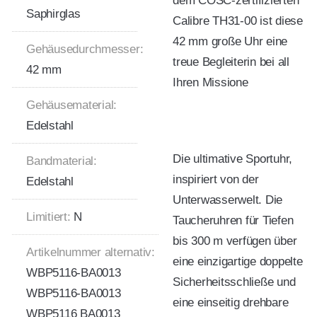
dem COSC-zertifizierten
Saphirglas
Calibre TH31-00 ist diese
42 mm große Uhr eine
Gehäusedurchmesser:
treue Begleiterin bei all
42 mm
Ihren Missione
Gehäusematerial:
Edelstahl
Die ultimative Sportuhr,
Bandmaterial:
inspiriert von der
Edelstahl
Unterwasserwelt. Die
Limitiert:
N
Taucheruhren für Tiefen
bis 300 m verfügen über
Artikelnummer alternativ:
eine einzigartige doppelte
WBP5116-BA0013
Sicherheitsschließe und
WBP5116-BA0013
eine einseitig drehbare
WBP5116 BA0013