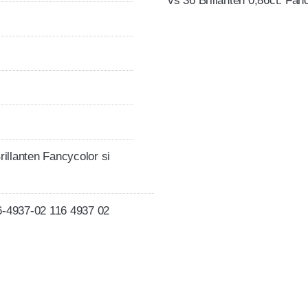
vs 36 Brillanten 0,86ct. Fan
rillanten Fancycolor si
6-4937-02 116 4937 02