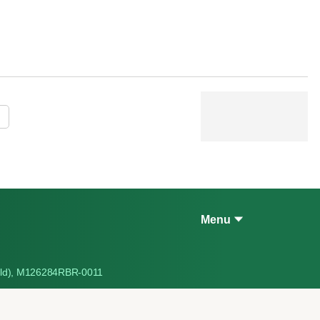
P
Menu
gold), M126284RBR-0011