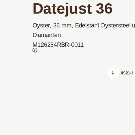
Datejust 36
Oyster, 36 mm, Edelstahl Oystersteel 
Diamanten
M126284RBR-0011
0921-5