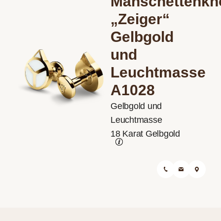
Manschettenkn
„Zeiger“
Gelbgold
und
Leuchtmasse
A1028
Gelbgold und
Leuchtmasse
18 Karat Gelbgold
0921-507 01 60
Eine Nachricht send
Finden Sie un