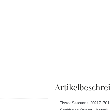
Artikelbeschre
Tissot Seastar t120217170