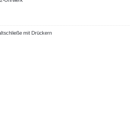
tz-Uhrwerk
altschließe mit Drückern