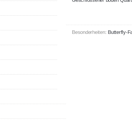
Geschlossener boden Quar
Besonderheiten:
Butterfly-F