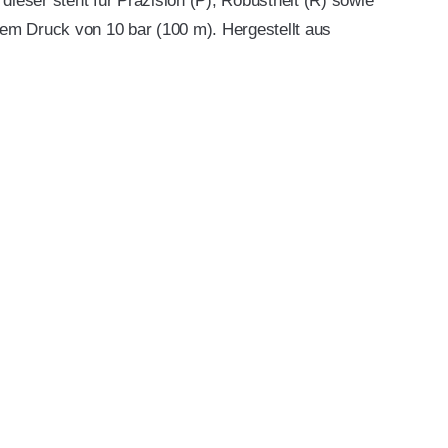
dieser steht für Präzision (P), Robustheit (R) sowie
nem Druck von 10 bar (100 m). Hergestellt aus