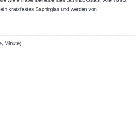
 sie wie ein atemberaubendes Schmuckstück. Alle Tissot
ein kratzfestes Saphirglas und werden von
, Minute)