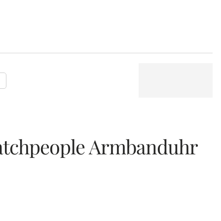
P
atchpeople Armbanduhr