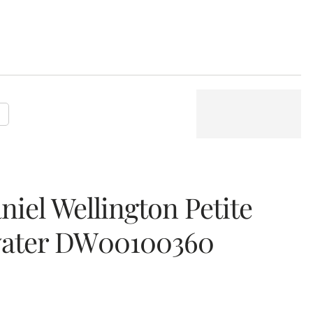
P
iel Wellington Petite
ater DW00100360