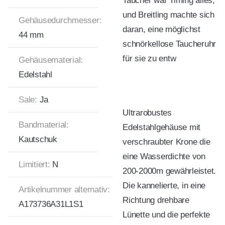
Taucher war Timing alles,
und Breitling machte sich
Gehäusedurchmesser:
daran, eine möglichst
44 mm
schnörkellose Taucheruhr
für sie zu entw
Gehäusematerial:
Edelstahl
Sale:
Ja
Ultrarobustes
Bandmaterial:
Edelstahlgehäuse mit
Kautschuk
verschraubter Krone die
eine Wasserdichte von
Limitiert:
N
200-2000m gewährleistet.
Die kannelierte, in eine
Artikelnummer alternativ:
Richtung drehbare
A173736A31L1S1
Lünette und die perfekte