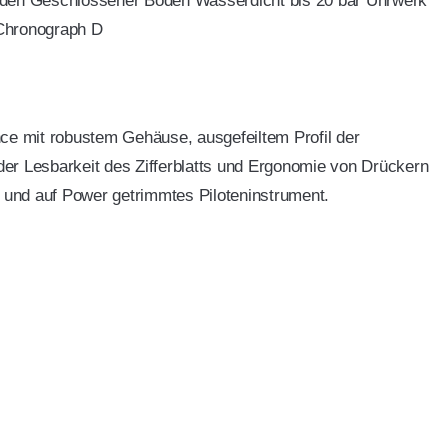
nden Geschlossener Boden Wasserdicht bis 20 bar Uhrwerk
Chronograph D
ce mit robustem Gehäuse, ausgefeiltem Profil der
er Lesbarkeit des Zifferblatts und Ergonomie von Drückern
s und auf Power getrimmtes Piloteninstrument.