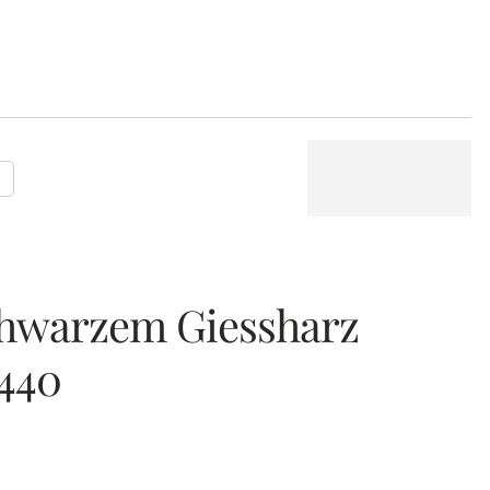
P
chwarzem Giessharz
440