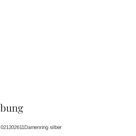
ibung
 021202611Damenring silber