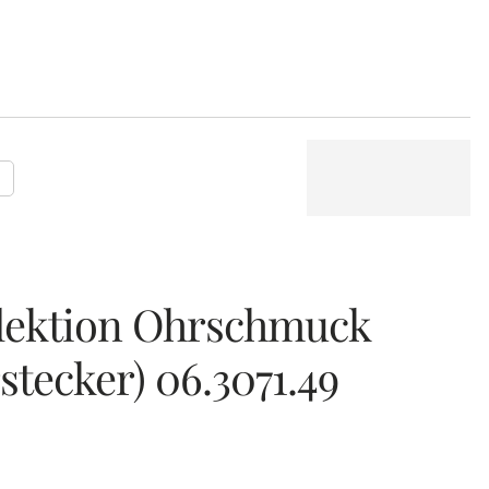
P
llektion Ohrschmuck
tecker) 06.3071.49