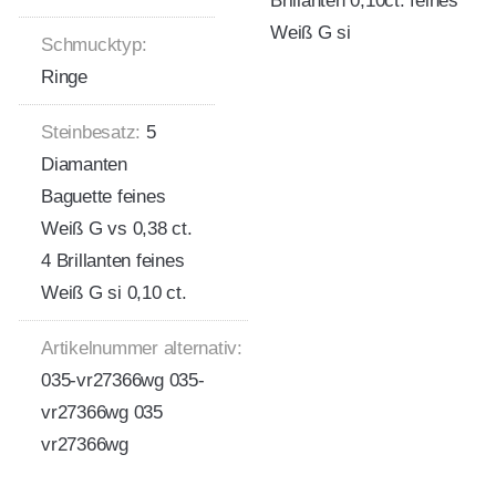
Brillanten 0,10ct. feines
Weiß G si
Schmucktyp:
Ringe
Steinbesatz:
5
Diamanten
Baguette feines
Weiß G vs 0,38 ct.
4 Brillanten feines
Weiß G si 0,10 ct.
Artikelnummer alternativ:
035-vr27366wg 035-
vr27366wg 035
vr27366wg